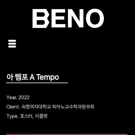
콘
텐
츠
로
건
너
뛰
기
아 템포 A Tempo
Year. 2022
Client. 숙명여자대학교 피아노교수학과원우회
Type. 포스터, 리플렛