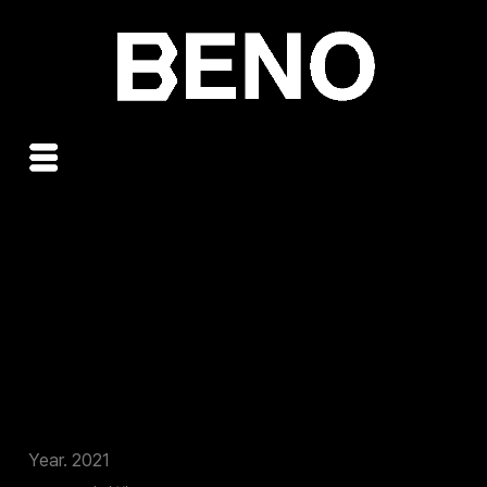
콘
텐
츠
로
건
너
뛰
기
서지혜 피아노 리사이틀
Year. 2021