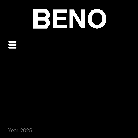
콘
텐
츠
로
건
너
뛰
기
July Forever
Year. 2025