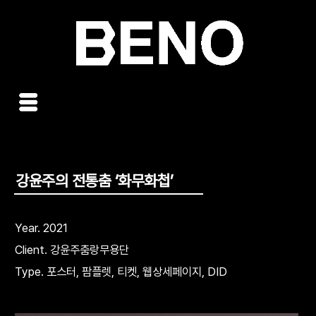
콘
텐
츠
로
건
너
뛰
기
강윤주의 전통춤 ‘화무화첩’
Year. 2021
Client. 강윤주춤랑무용단
Type. 포스터, 팜플렛, 티켓, 웹상세페이지, DID