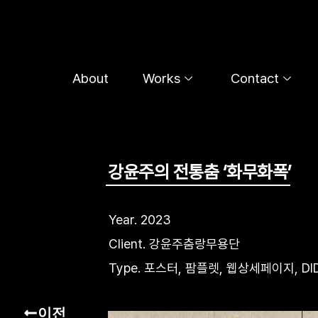
콘
텐
츠
로
About
Works
Contact
건
너
뛰
기
강윤주의 전통춤 ‘화무화폭’
Year. 2023
Client. 강윤주춤랑무용단
Type. 포스터, 팜플렛, 웹상세페이지, DI
이전