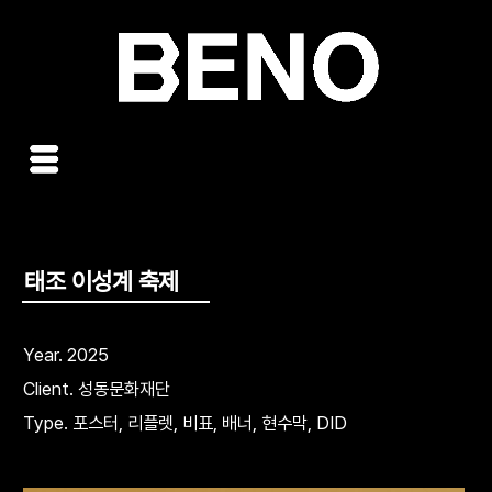
콘
텐
츠
로
건
너
뛰
기
태조 이성계 축제
Year. 2025
Client. 성동문화재단
Type. 포스터, 리플렛, 비표, 배너, 현수막, DID