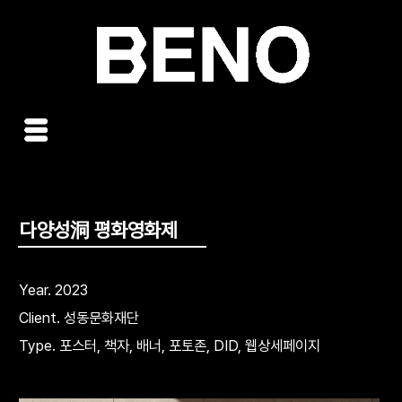
콘
텐
츠
로
건
너
뛰
기
다양성洞 평화영화제
Year. 2023
Client. 성동문화재단
Type. 포스터, 책자, 배너, 포토존, DID, 웹상세페이지