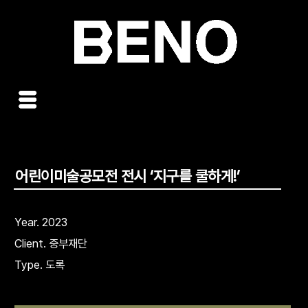
콘
텐
츠
로
건
너
뛰
기
어린이미술공모전 전시 ‘지구를 쿨하게!’
Year. 2023
Client. 중부재단
Type. 도록