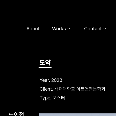
콘
텐
츠
로
About
Works
Contact
건
너
뛰
기
도약
Year. 2023
Client. 배재대학교 아트앤웹툰학과
Type. 포스터
이전