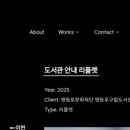
콘
텐
츠
로
About
Works
Contact
건
너
뛰
기
도서관 안내 리플렛
Year. 2025
Client. 영등포문화재단 영등포구립도서
Type. 리플렛
이전