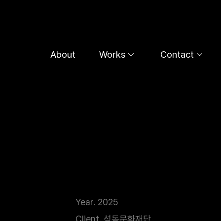
콘
텐
츠
로
About
Works
Contact
건
너
뛰
기
지역단편영화 제작지원 작품 
Year. 2025
이전
Client. 성동문화재단