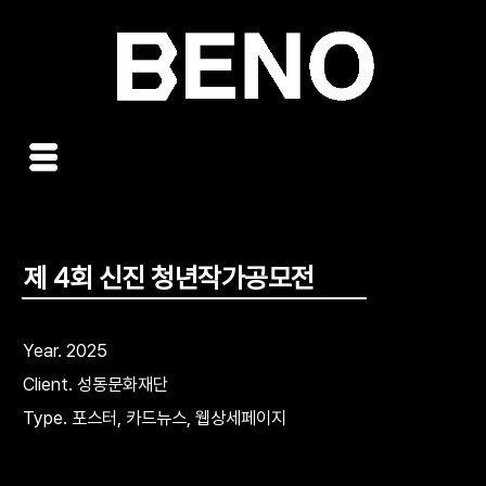
콘
텐
츠
로
건
너
뛰
기
제 4회 신진 청년작가공모전
Year. 2025
Client. 성동문화재단
Type. 포스터, 카드뉴스, 웹상세페이지