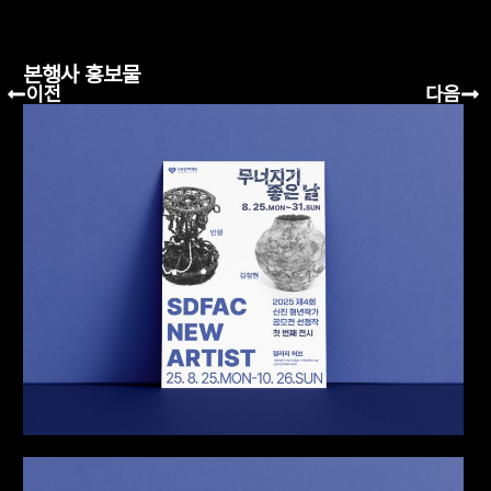
사전 홍보물
본행사 홍보물
이전
다음